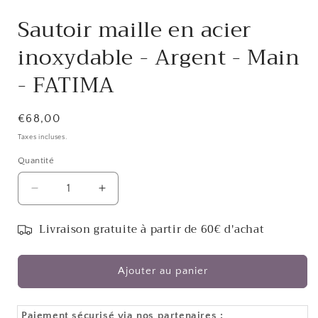
Sautoir maille en acier
inoxydable - Argent - Main
- FATIMA
Prix
€68,00
habituel
Taxes incluses.
Quantité
Réduire
Augmenter
la
la
quantité
quantité
Livraison gratuite à partir de 60€ d'achat
de
de
Sautoir
Sautoir
maille
maille
Ajouter au panier
en
en
acier
acier
inoxydable
inoxydable
Paiement sécurisé via nos partenaires :