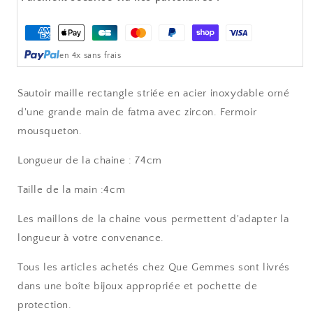
-
-
Argent
Argent
Moyens
-
-
de
Main
Main
en 4x sans frais
paiement
-
-
FATIMA
FATIMA
Sautoir maille rectangle striée en acier inoxydable orné
d'une grande main de fatma avec zircon. Fermoir
mousqueton.
Longueur de la chaine : 74cm
Taille de la main :4cm
Les maillons de la chaine vous permettent d'adapter la
longueur à votre convenance.
Tous les articles achetés chez Que Gemmes sont livrés
dans une boîte bijoux appropriée et pochette de
protection.