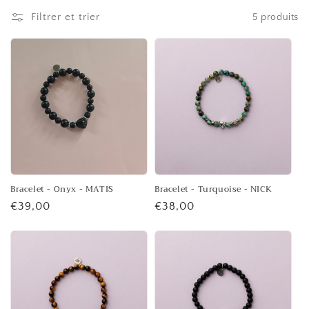
l
Filtrer et trier
5 produits
e
c
t
i
o
n
:
Bracelet - Onyx - MATIS
Bracelet - Turquoise - NICK
Prix
€39,00
Prix
€38,00
habituel
habituel