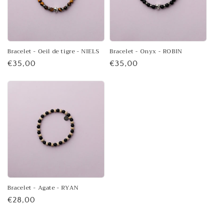
Bracelet - Oeil de tigre - NIELS
Bracelet - Onyx - ROBIN
Prix
€35,00
Prix
€35,00
habituel
habituel
Bracelet - Agate - RYAN
Prix
€28,00
habituel