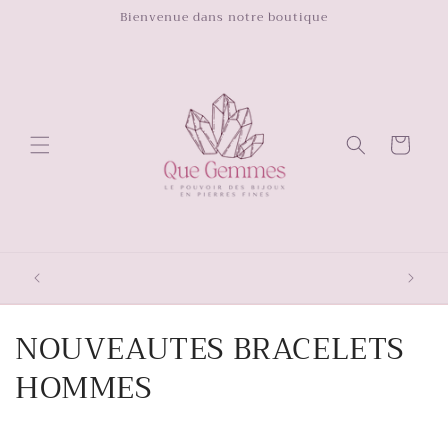
et
Bienvenue dans notre boutique
passer
au
contenu
Panier
LIVRAIS
TOU
C
NOUVEAUTES BRACELETS
o
HOMMES
l