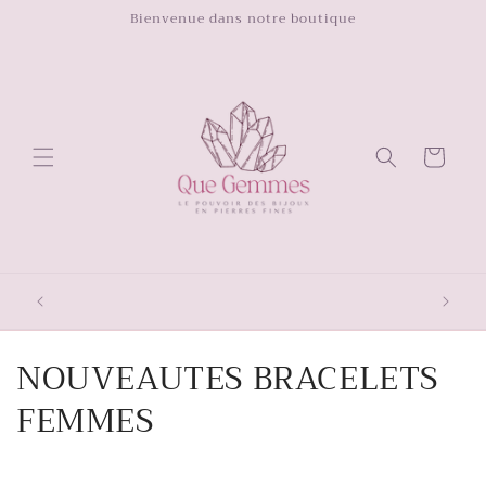
et
Bienvenue dans notre boutique
passer
au
contenu
Panier
C
NOUVEAUTES BRACELETS
o
FEMMES
l