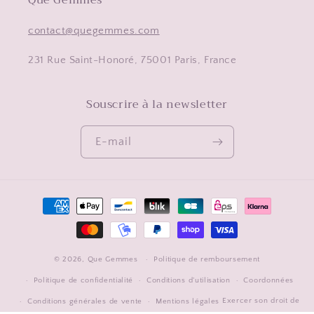
Que Gemmes
contact@quegemmes.com
231 Rue Saint-Honoré, 75001 Paris, France
Souscrire à la newsletter
E-mail
Moyens
de
paiement
© 2026,
Que Gemmes
Politique de remboursement
Politique de confidentialité
Conditions d’utilisation
Coordonnées
Exercer son droit de
Conditions générales de vente
Mentions légales