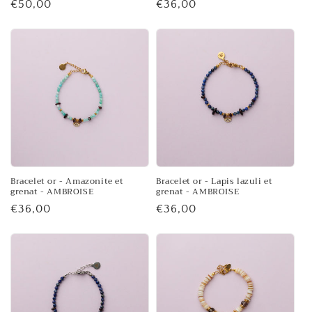
Prix
€50,00
Prix
€36,00
habituel
habituel
Bracelet or - Amazonite et
Bracelet or - Lapis lazuli et
grenat - AMBROISE
grenat - AMBROISE
Prix
€36,00
Prix
€36,00
habituel
habituel