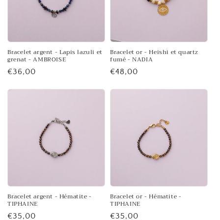
Bracelet argent - Lapis lazuli et
Bracelet or - Heishi et quartz
grenat - AMBROISE
fumé - NADIA
Prix
€36,00
Prix
€48,00
habituel
habituel
Bracelet argent - Hématite -
Bracelet or - Hématite -
TIPHAINE
TIPHAINE
Prix
€35,00
Prix
€35,00