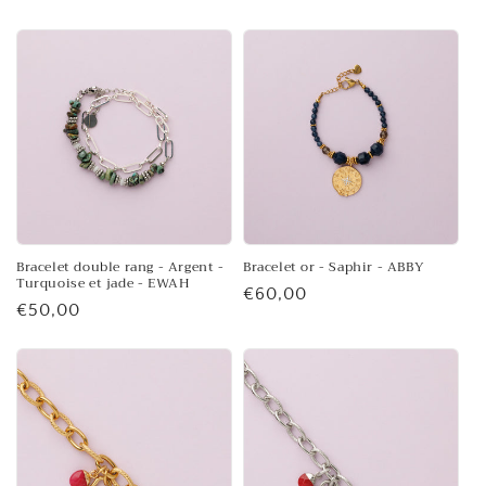
habituel
habituel
Bracelet double rang - Argent -
Bracelet or - Saphir - ABBY
Turquoise et jade - EWAH
Prix
€60,00
Prix
€50,00
habituel
habituel