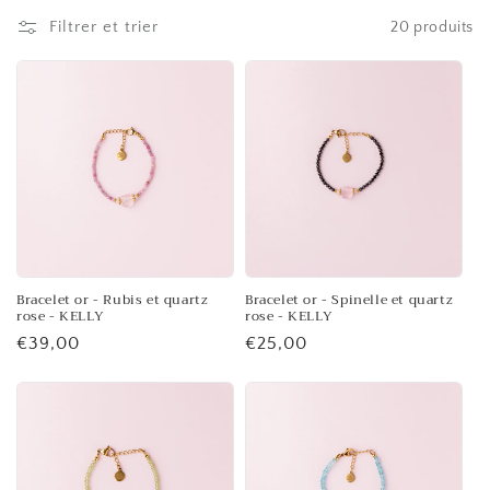
l
Filtrer et trier
20 produits
e
c
t
i
o
n
:
Bracelet or - Rubis et quartz
Bracelet or - Spinelle et quartz
rose - KELLY
rose - KELLY
Prix
€39,00
Prix
€25,00
habituel
habituel