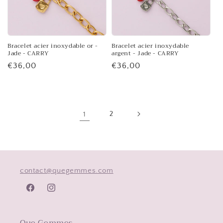
Bracelet acier inoxydable or -
Bracelet acier inoxydable
Jade - CARRY
argent - Jade - CARRY
Prix
€36,00
Prix
€36,00
habituel
habituel
1
2
contact@quegemmes.com
Facebook
Instagram