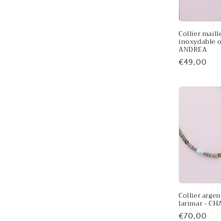
Collier maill
inoxydable o
ANDREA
Prix
€49,00
habituel
Collier argen
larimar - C
Prix
€70,00