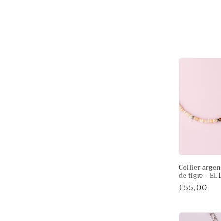
t
i
o
n
:
Collier argen
de tigre - EL
Prix
€55,00
habituel