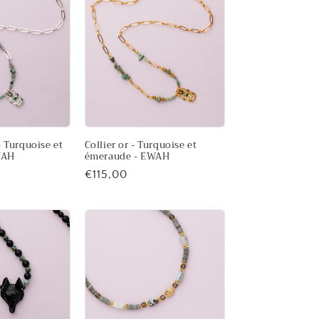
- Turquoise et
Collier or - Turquoise et
WAH
émeraude - EWAH
Prix
€115,00
habituel