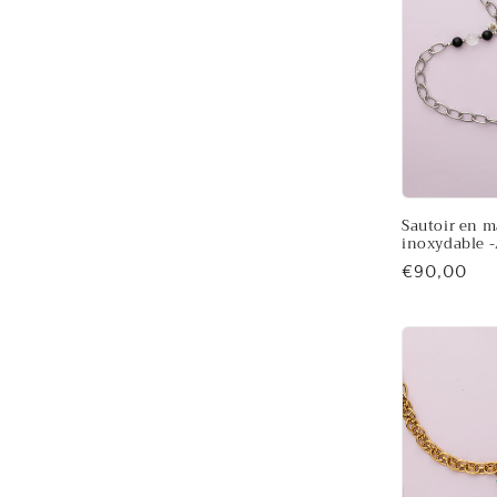
Sautoir en ma
inoxydable -
Prix
€90,00
habituel