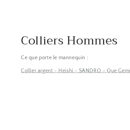
C
Colliers Hommes
o
Ce que porte le mannequin :
l
Collier argent - Heishi - SANDRO – Que Ge
l
e
c