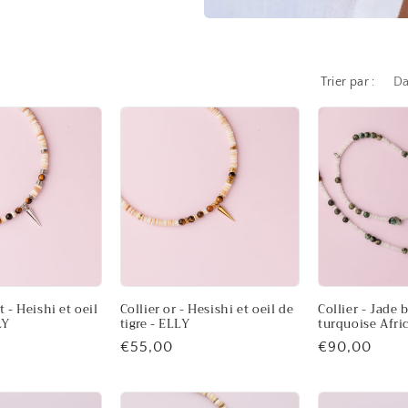
Trier par :
t - Heishi et oeil
Collier or - Hesishi et oeil de
Collier - Jade 
LY
tigre - ELLY
turquoise Afri
Prix
€55,00
Prix
€90,00
habituel
habituel