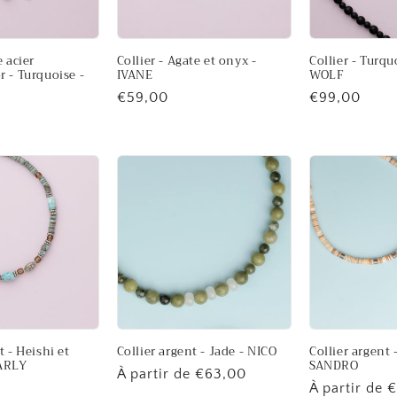
e acier
Collier - Agate et onyx -
Collier - Turqu
r - Turquoise -
IVANE
WOLF
Prix
€59,00
Prix
€99,00
habituel
habituel
t - Heishi et
Collier argent - Jade - NICO
Collier argent 
HARLY
SANDRO
Prix
À partir de €63,00
Prix
À partir de 
habituel