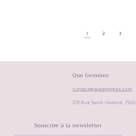
habituel
1
2
3
Que Gemmes
contact@quegemmes.com
231 Rue Saint-Honoré, 75001
Souscrire à la newsletter