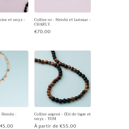
oise et onyx -
Collier or - Heishi et larimar -
CHARLY
Prix
€70,00
habituel
- Heishi -
Collier argent - Œil de tigre et
onyx - TOM
€45,00
Prix
À partir de €55,00