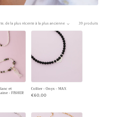
39 produits
blanc et
Collier - Onyx - MAX
caine - FISHER
Prix
€60,00
habituel