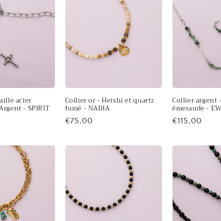
ille acier
Collier or - Heishi et quartz
Collier argent 
Argent - SPIRIT
fumé - NADIA
émeraude - E
Prix
€75,00
Prix
€115,00
habituel
habituel