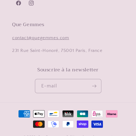
Facebook
Instagram
Que Gemmes
contact@quegemmes.com
231 Rue Saint-Honoré, 75001 Paris, France
Souscrire à la newsletter
E-mail
Moyens
de
paiement