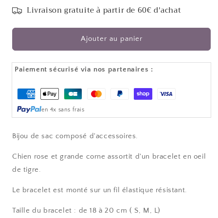
quantité
quantité
Livraison gratuite à partir de 60€ d'achat
de
de
Porte
Porte
clé
clé
Ajouter au panier
-
-
Rose
Rose
-
-
Paiement sécurisé via nos partenaires :
DOGGY
DOGGY
Moyens
de
en 4x sans frais
paiement
Bijou de sac composé d'accessoires.
Chien rose et grande corne assortit d'un bracelet en oeil
de tigre.
Le bracelet est monté sur un fil élastique résistant.
Taille du bracelet : de 18 à 20 cm ( S, M, L)