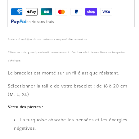
DOGGY
DOGGY
Moyens
de
en 4x sans frais
paiement
Porte clé ou bijou de sac unisexe composé d'accessoires :
Chien en cuir, grand pendentif corne assortit d'un bracelet pierres fines en turquoise
d'Afrique.
Le bracelet est monté sur un fil élastique résistant.
Sélectionner la taille de votre bracelet : de 18 à 20 cm
(M, L, XL)
Vertu des pierres :
La turquoise absorbe les pensées et les énergies
négatives.