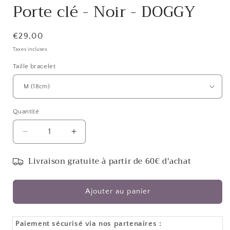
Porte clé - Noir - DOGGY
Prix
€29,00
habituel
Taxes incluses.
Taille bracelet
Quantité
Réduire
Augmenter
la
la
quantité
quantité
Livraison gratuite à partir de 60€ d'achat
de
de
Porte
Porte
clé
clé
Ajouter au panier
-
-
Noir
Noir
-
-
Paiement sécurisé via nos partenaires :