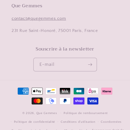
Que Gemmes
contact@quegemmes.com
231 Rue Saint-Honoré, 75001 Paris, France
Souscrire à la newsletter
E-mail
Moyens
de
paiement
© 2026,
Que Gemmes
Politique de remboursement
Politique de confidentialité
Conditions d’utilisation
Coordonnées