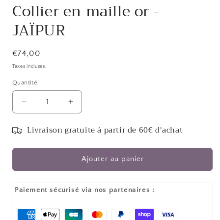
Collier en maille or -
JAÏPUR
Prix
€74,00
habituel
Taxes incluses.
Quantité
Réduire
Augmenter
la
la
quantité
quantité
Livraison gratuite à partir de 60€ d'achat
de
de
Collier
Collier
en
en
Ajouter au panier
maille
maille
or
or
-
-
Paiement sécurisé via nos partenaires :
JAÏPUR
JAÏPUR
Moyens