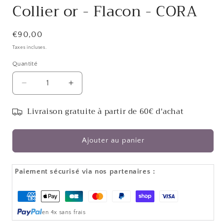
Collier or - Flacon - CORA
Prix
€90,00
habituel
Taxes incluses.
Quantité
Réduire
Augmenter
la
la
quantité
quantité
Livraison gratuite à partir de 60€ d'achat
de
de
Collier
Collier
or
or
Ajouter au panier
-
-
Flacon
Flacon
-
-
Paiement sécurisé via nos partenaires :
CORA
CORA
Moyens
de
en 4x sans frais
paiement