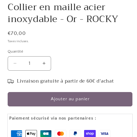
Collier en maille acier
inoxydable - Or - ROCKY
Prix
€70,00
habituel
Taxes incluses.
Quantité
Réduire
Augmenter
la
la
quantité
quantité
Livraison gratuite à partir de 60€ d'achat
de
de
Collier
Collier
en
en
Ajouter au panier
maille
maille
acier
acier
inoxydable
inoxydable
Paiement sécurisé via nos partenaires :
-
-
Or
Or
Moyens
-
-