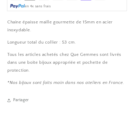
de
ROCKY
ROCKY
en 4x sans frais
paiement
Chaine épaisse maille gourmette de 15mm en acier
inoxydable.
Longueur total du collier : 53 cm.
Tous les articles achetés chez Que Gemmes sont livrés
dans une boîte bijoux appropriée et pochette de
protection.
*Nos bijoux sont faits main dans nos ateliers en France.
Partager