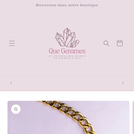
et
Bienvenue dans notre boutique
passer
au
contenu
Panier
Passer aux
informations
produits