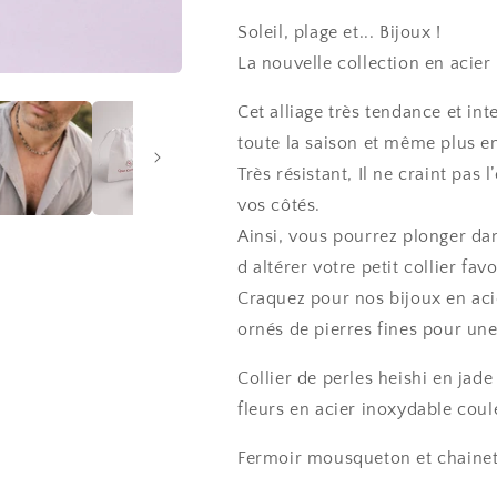
de
blanc
blanc
Soleil, plage et... Bijoux !
paiement
-
-
MYA
MYA
La nouvelle collection en acier
Cet alliage très tendance et i
toute la saison et même plus en
Très résistant, Il ne craint pas 
vos côtés.
Ainsi, vous pourrez plonger da
d altérer votre petit collier favo
Craquez pour nos bijoux en aci
ornés de pierres fines pour un
Collier de perles heishi en jad
fleurs en acier inoxydable coul
Fermoir mousqueton et chainet