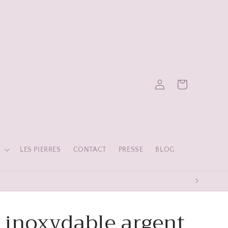
Connexion
Panier
S
LES PIERRES
CONTACT
PRESSE
BLOG
RANTIS 1 AN
r inoxydable argent