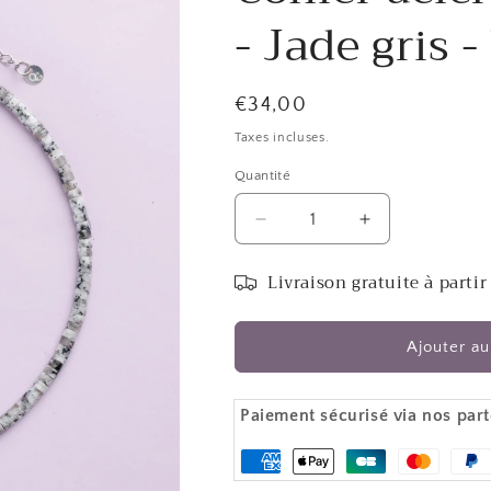
- Jade gris 
Prix
€34,00
habituel
Taxes incluses.
Quantité
Réduire
Augmenter
la
la
quantité
quantité
Livraison gratuite à partir
de
de
Collier
Collier
acier
acier
Ajouter au
inoxydable
inoxydable
argent
argent
-
-
Paiement sécurisé via nos part
Jade
Jade
gris
gris
Moyens
-
-