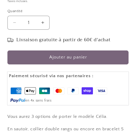
habituel
Taxes incluses.
Quantité
Réduire
Augmenter
la
la
quantité
quantité
Livraison gratuite à partir de 60€ d'achat
de
de
Collier
Collier
3
3
Ajouter au panier
en
en
1
1
or
or
Paiement sécurisé via nos partenaires :
-
-
Hématite
Hématite
Moyens
-
-
de
CELIA
CELIA
en 4x sans frais
paiement
Vous aurez 3 options de porter le modèle Célia.
En sautoir, collier double rangs ou encore en bracelet 5