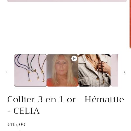
Ouvrir
le
média
1
dans
une
fenêtre
modale
O
l
f
Collier 3 en 1 or - Hématite
- CELIA
Prix
€115,00