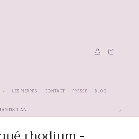
Connexion
Panier
S
LES PIERRES
CONTACT
PRESSE
BLOG
RANTIS 1 AN
aqué rhodium -