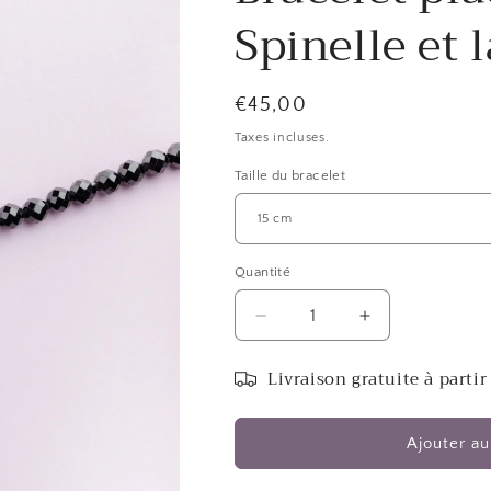
Spinelle et 
Prix
€45,00
habituel
Taxes incluses.
Taille du bracelet
Quantité
Réduire
Augmenter
la
la
quantité
quantité
Livraison gratuite à partir
de
de
Bracelet
Bracelet
plaqué
plaqué
Ajouter au
rhodium
rhodium
-
-