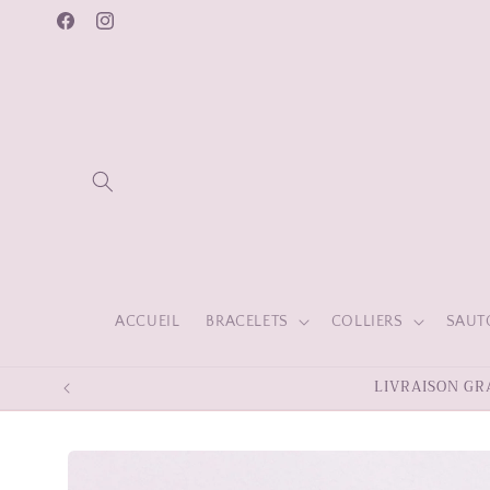
et
passer
Facebook
Instagram
au
contenu
ACCUEIL
BRACELETS
COLLIERS
SAUT
LIVRAISON GRA
Passer aux
informations