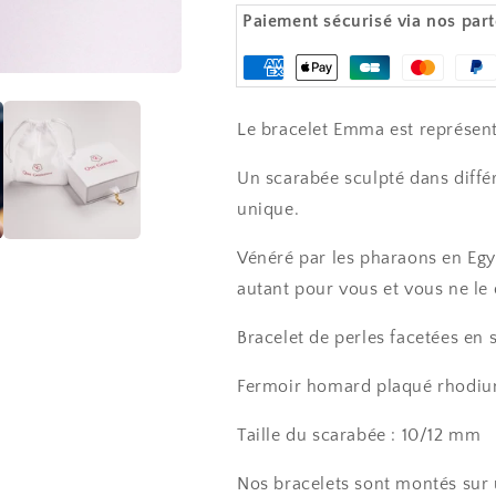
Spinelle
Spinelle
Paiement sécurisé via nos part
et
et
lapis
lapis
Moyens
lazuli
lazuli
de
-
-
Le bracelet Emma est représent
paiement
Emma
Emma
Un scarabée sculpté dans différ
unique.
Vénéré par les pharaons en Egyp
autant pour vous et vous ne le q
Bracelet de perles facetées en 
Fermoir homard plaqué rhodiu
Taille du scarabée : 10/12 mm
Nos bracelets sont montés sur u