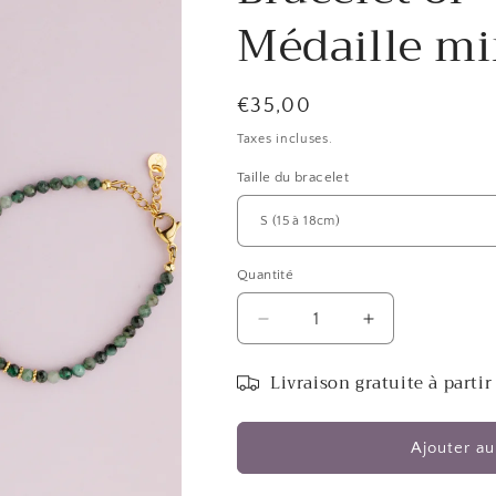
Médaille mi
Prix
€35,00
habituel
Taxes incluses.
Taille du bracelet
Quantité
Réduire
Augmenter
la
la
quantité
quantité
Livraison gratuite à partir
de
de
Bracelet
Bracelet
or
or
Ajouter au
-
-
Hématite
Hématite