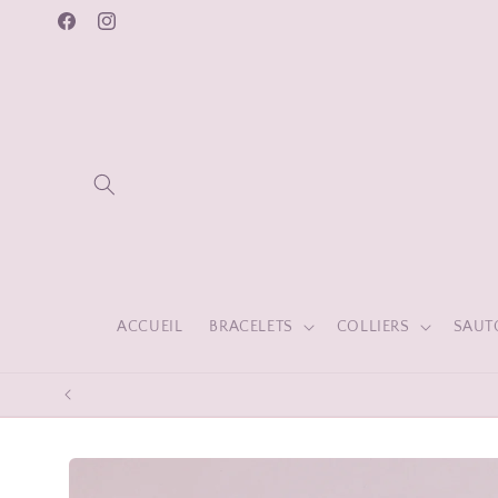
et
passer
Facebook
Instagram
au
contenu
ACCUEIL
BRACELETS
COLLIERS
SAUT
Passer aux
informations