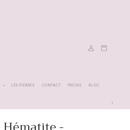
Panier
Connexion
S
LES PIERRES
CONTACT
PRESSE
BLOG
- Hématite -