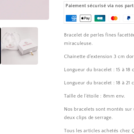
-
-
Paiement sécurisé via nos part
Médaille
Médaille
miraculeuse
miraculeuse
Moyens
-
-
de
MARIA
MARIA
Bracelet de perles fines facet
paiement
miraculeuse.
Chainette d'extension 3 cm doré 
Longueur du bracelet : 15 à 18 
Longueur du bracelet : 18 à 21 
Taille de l'étoile : 8mm env.
Nos bracelets sont montés sur u
deux clips de serrage.
Tous les articles achetés chez