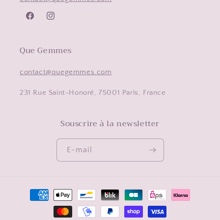
Facebook
Instagram
Que Gemmes
contact@quegemmes.com
231 Rue Saint-Honoré, 75001 Paris, France
Souscrire à la newsletter
E-mail
Moyens
de
paiement