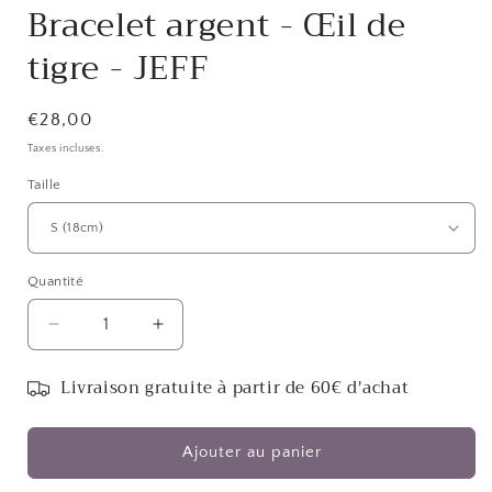
Bracelet argent - Œil de
tigre - JEFF
Prix
€28,00
habituel
Taxes incluses.
Taille
Quantité
Réduire
Augmenter
la
la
quantité
quantité
Livraison gratuite à partir de 60€ d'achat
de
de
Bracelet
Bracelet
argent
argent
Ajouter au panier
-
-