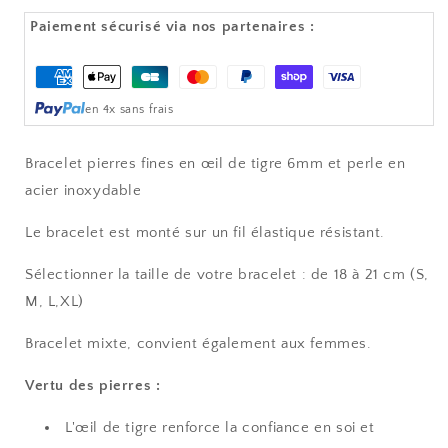
Œil
Œil
de
de
Paiement sécurisé via nos partenaires :
tigre
tigre
-
-
Moyens
JEFF
JEFF
de
en 4x sans frais
paiement
Bracelet pierres fines en œil de tigre 6mm et perle en
acier inoxydable
Le bracelet est monté sur un fil élastique résistant.
Sélectionner la taille de votre bracelet : de 18 à 21 cm (S,
M, L,XL)
Bracelet mixte, convient également aux femmes.
Vertu des pierres :
L'œil de tigre renforce la confiance en soi et