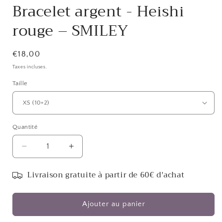
Bracelet argent - Heishi
rouge – SMILEY
Prix
€18,00
habituel
Taxes incluses.
Taille
Quantité
Réduire
Augmenter
la
la
quantité
quantité
Livraison gratuite à partir de 60€ d'achat
de
de
Bracelet
Bracelet
argent
argent
Ajouter au panier
-
-