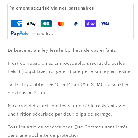
Heishi
Heishi
rouge
rouge
Paiement sécurisé via nos partenaires :
–
–
SMILEY
SMILEY
Moyens
de
en 4x sans frais
paiement
Le bracelet Smiley fera le bonheur de vos enfants.
Il est composé en acier inoxydable, assortit de perles
heishi (coquillage) rouge et d'une perle smiley en résine.
Taille disponible : De 10 à 14 cm (XS, S, M) + chainette
d'extension 2 cm.
Nos bracelets sont montés sur un câble résistant avec
une finition sécurisée par deux clips de serrage.
Tous les articles achetés chez Que Gemmes sont livrés
dans une pochette de protection.