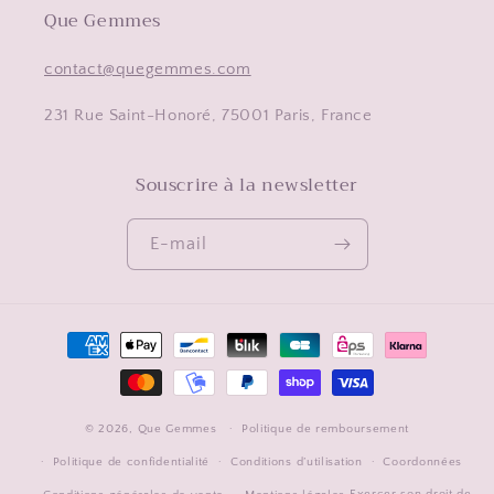
Que Gemmes
contact@quegemmes.com
231 Rue Saint-Honoré, 75001 Paris, France
Souscrire à la newsletter
E-mail
Moyens
de
paiement
© 2026,
Que Gemmes
Politique de remboursement
Politique de confidentialité
Conditions d’utilisation
Coordonnées