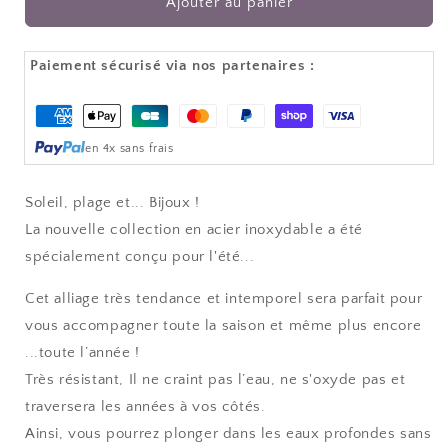
Ajouter au panier
inoxydable
inoxydable
or-
or-
Jade
Jade
Paiement sécurisé via nos partenaires :
et
et
quartz
quartz
Moyens
fumé
fumé
de
-
-
en 4x sans frais
paiement
JADE
JADE
Soleil, plage et... Bijoux !
La nouvelle collection en acier inoxydable a été
spécialement conçu pour l'été...
Cet alliage très tendance et intemporel sera parfait pour
vous accompagner toute la saison et même plus encore
...toute l’année !
Très résistant, Il ne craint pas l’eau, ne s'oxyde pas et
traversera les années à vos côtés.
Ainsi, vous pourrez plonger dans les eaux profondes sans