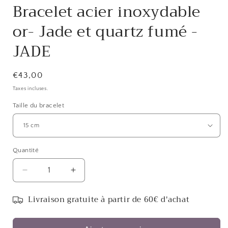
Bracelet acier inoxydable
or- Jade et quartz fumé -
JADE
Prix
€43,00
habituel
Taxes incluses.
Taille du bracelet
Quantité
Réduire
Augmenter
la
la
quantité
quantité
Livraison gratuite à partir de 60€ d'achat
de
de
Bracelet
Bracelet
acier
acier