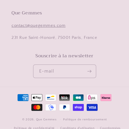
Que Gemmes
contact@quegemmes.com
231 Rue Saint-Honoré, 75001 Paris, France
Souscrire à la newsletter
E-mail
Moyens
de
paiement
© 2026,
Que Gemmes
Politique de remboursement
Politique de confidentialité
Conditions d’utilisation
Coordonnées