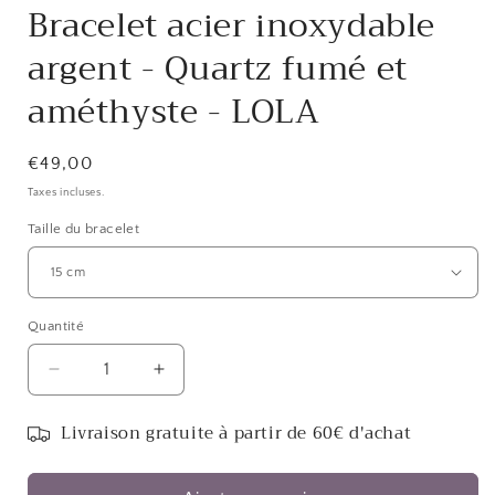
Bracelet acier inoxydable
argent - Quartz fumé et
améthyste - LOLA
Prix
€49,00
habituel
Taxes incluses.
Taille du bracelet
Quantité
Réduire
Augmenter
la
la
quantité
quantité
Livraison gratuite à partir de 60€ d'achat
de
de
Bracelet
Bracelet
acier
acier