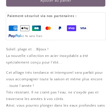
Ajouter au panier
inoxydable
inoxydable
argent
argent
-
-
Paiement sécurisé via nos partenaires :
Quartz
Quartz
fumé
fumé
Moyens
et
et
de
améthyste
améthyste
en 4x sans frais
paiement
-
-
LOLA
LOLA
Soleil, plage et... Bijoux !
La nouvelle collection en acier inoxydable a été
spécialement conçu pour l'été...
Cet alliage très tendance et intemporel sera parfait pour
vous accompagner toute la saison et même plus encore
...toute l’année !
Très résistant, Il ne craint pas l’eau, ne s'oxyde pas et
traversera les années à vos côtés.
Ainsi, vous pourrez plonger dans les eaux profondes sans