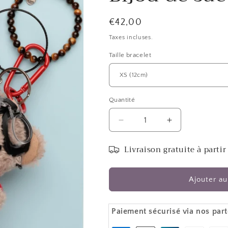
Prix
€42,00
habituel
Taxes incluses.
Taille bracelet
Quantité
Réduire
Augmenter
la
la
quantité
quantité
Livraison gratuite à partir
de
de
Bijou
Bijou
de
de
Ajouter au
sac
sac
-
-
Rouge
Rouge
Paiement sécurisé via nos part
-
-