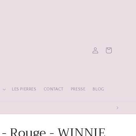
Panier
Connexion
S
LES PIERRES
CONTACT
PRESSE
BLOG
c - Rouge - WINNIE