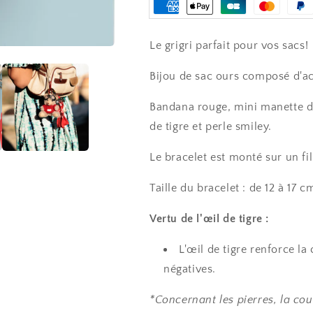
WINNIE
WINNIE
Moyens
de
Le grigri parfait pour vos sacs!
paiement
Bijou de sac ours composé d'ac
Bandana rouge, mini manette de 
de tigre et perle smiley.
Le bracelet est monté sur un fil
Taille du bracelet : de 12 à 17 c
Vertu de l'œil de tigre :
L'œil de tigre renforce la
négatives.
*Concernant les pierres, la cou