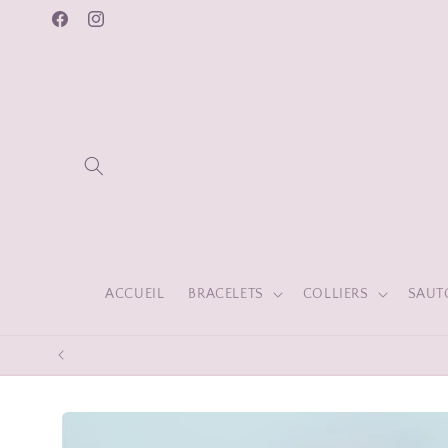
et
passer
Facebook
Instagram
au
contenu
ACCUEIL
BRACELETS
COLLIERS
SAUT
Passer aux
informations