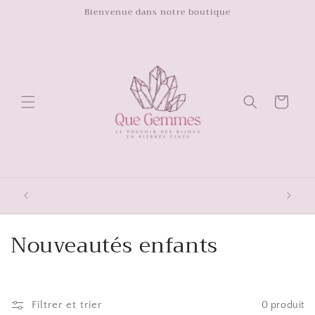
et
Bienvenue dans notre boutique
passer
au
contenu
Panier
LIVRAIS
TOU
C
Nouveautés enfants
o
l
Filtrer et trier
0 produit