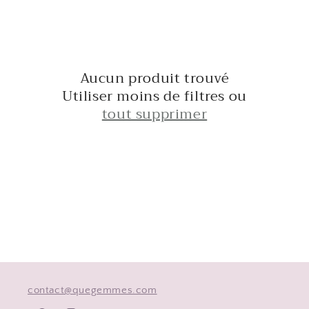
l
e
c
Aucun produit trouvé
t
Utiliser moins de filtres ou
i
tout supprimer
o
n
:
contact@quegemmes.com