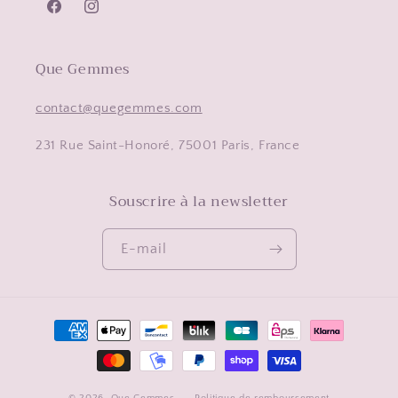
Facebook
Instagram
Que Gemmes
contact@quegemmes.com
231 Rue Saint-Honoré, 75001 Paris, France
Souscrire à la newsletter
E-mail
Moyens
de
paiement
© 2026,
Que Gemmes