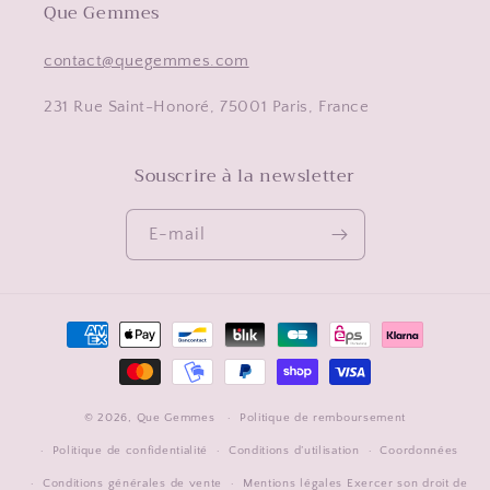
Que Gemmes
contact@quegemmes.com
231 Rue Saint-Honoré, 75001 Paris, France
Souscrire à la newsletter
E-mail
Moyens
de
paiement
© 2026,
Que Gemmes
Politique de remboursement
Politique de confidentialité
Conditions d’utilisation
Coordonnées
Exercer son droit de
Conditions générales de vente
Mentions légales